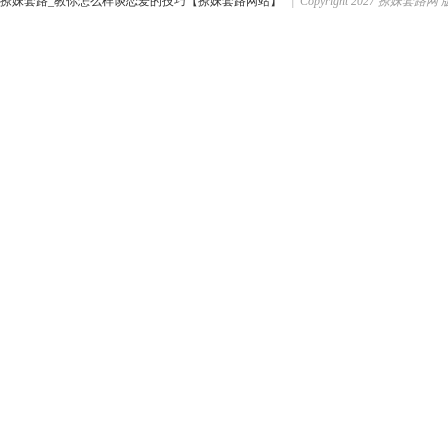
撩妹套路_教你怎么样谈恋爱的技巧【撩妹套路网站】
| Copyright 2027 撩妹套路