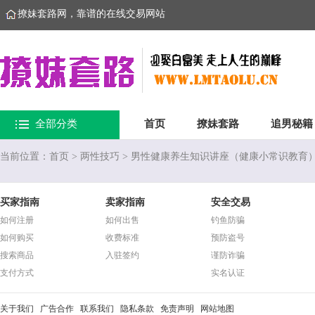
撩妹套路网，靠谱的在线交易网站
全部分类
首页
撩妹套路
追男秘籍
当前位置：
首页
>
两性技巧
> 男性健康养生知识讲座（健康小常识教育）
买家指南
卖家指南
安全交易
如何注册
如何出售
钓鱼防骗
如何购买
收费标准
预防盗号
搜索商品
入驻签约
谨防诈骗
支付方式
实名认证
关于我们
广告合作
联系我们
隐私条款
免责声明
网站地图