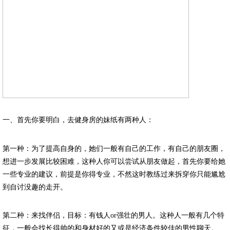
一、首先你要明白，去健身房的妹纸有两种人：
第一种：为了提高自身的，她们一般有自己的工作，有自己的朋友圈，
想进一步发展比较困难，这种人你可以尝试从朋友做起，首先你要给她
一些专业的建议，前提是你得专业，不然这时教练过来拆穿你只能尴尬
到自讨没趣的走开。
第二种：来找伴侣，目标：有钱人or强壮的男人。这种人一般有几个特
征，一般会找长得帅的和身材好的又或是经济条件较佳的男性聊天。