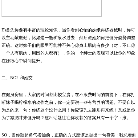
E)首先你要有丰富的理论知识，当你看到心怡的妹纸再练器械时，你可
以主动献殷勤，比如递一瓶矿泉水过去，然后教她如何把健身姿势调整
正确。这时妹子们的眼里可能并不关心你身上肌肉有多少（对，不止你
一个人有肌肉，周围的人都有），你的一个绅士的表现可以让你的印象
在妹纸心中瞬间提升。
二、NO2.和她交
在健身房里，大家的时间都比较宝贵，在不浪费时间的前提下，在你打
断妹子喝柠檬水的动作之前，你一定要说一些有营养的话题。不要自以
为是的来一句：你练这个没什么用！你应该先去跑步再来练！又或是你
为了减肥才来健身吗？这种话题往往你收获的答案只有一个字：滚。
SO，当你鼓起勇气搭讪前，正确的方式应该是抛出一句赞美：我总看到