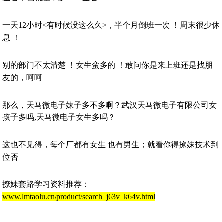
一天12小时<有时候没这么久>，半个月倒班一次 ！周末很少休
息 ！
别的部门不太清楚 ！女生蛮多的 ！敢问你是来上班还是找朋
友的，呵呵
那么，天马微电子妹子多不多啊？武汉天马微电子有限公司女
孩子多吗,天马微电子女生多吗？
这也不见得，每个厂都有女生 也有男生；就看你得撩妹技术到
位否
撩妹套路学习资料推荐：
www.lmtaolu.cn/product/search_j63v_k64v.html