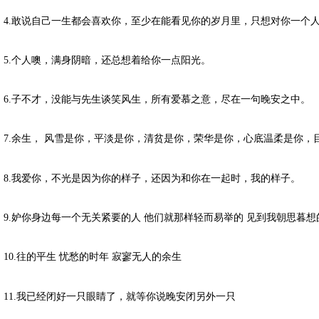
4.敢说自己一生都会喜欢你，至少在能看见你的岁月里，只想对你一个
5.个人噢，满身阴暗，还总想着给你一点阳光。
6.子不才，没能与先生谈笑风生，所有爱慕之意，尽在一句晚安之中。
7.余生， 风雪是你，平淡是你，清贫是你，荣华是你，心底温柔是你，
8.我爱你，不光是因为你的样子，还因为和你在一起时，我的样子。
9.妒你身边每一个无关紧要的人 他们就那样轻而易举的 见到我朝思暮想
10.往的平生 忧愁的时年 寂寥无人的余生
11.我已经闭好一只眼睛了，就等你说晚安闭另外一只