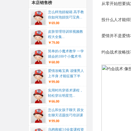
本店销售榜
从零开始想要搞
怎么样泡妞秘籍 高手教
你如何泡妞技巧宝典...
投什么人才能得
￥69.00
皮肤管理培训班视频教
爱情并不是爱情
程大全集...
￥79.00
简单的小魔术教学 一学
约会战术攻略技
就会的100个小魔术书
籍...
￥60.00
爱情攻略宝典 读懂男人
上半身 才能征服下半
身...
￥99.00
实用时尚穿搭术课程，
轻松穿出明星范...
￥66.00
怎么和女孩子聊天 跟女
生聊天话题技巧培训课
程...
￥99.00
乌鸦救赎3.0全套课程资