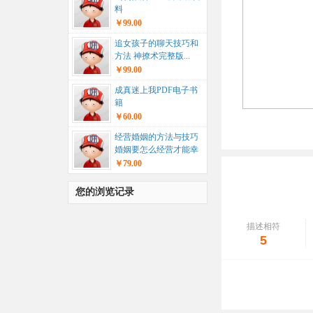
料
￥99.00
追女孩子的聊天技巧和
方法 神撩术完整版...
￥99.00
成真迷上我PDF电子书
籍
￥60.00
经营婚姻的方法与技巧
婚姻要怎么经营才能幸
福...
￥79.00
您的浏览记录
描述相符
5