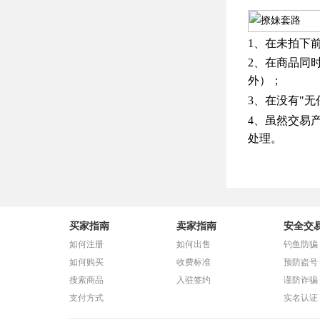
1、在未拍下
2、在商品同
外）；
3、在没有"
4、虽然交易
处理。
买家指南
卖家指南
安全交
如何注册
如何出售
钓鱼防骗
如何购买
收费标准
预防盗号
搜索商品
入驻签约
谨防诈骗
支付方式
实名认证