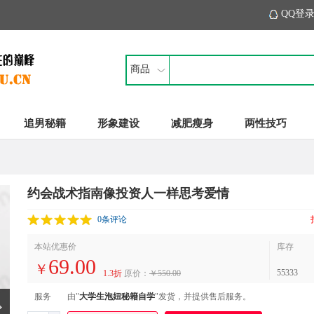
QQ登
商品
追男秘籍
形象建设
减肥瘦身
两性技巧
约会战术指南像投资人一样思考爱情
0条评论
本站优惠价
库存
69.00
￥
55333
1.3折
原价：
￥550.00
服务
由"
大学生泡妞秘籍自学
"发货，并提供售后服务。