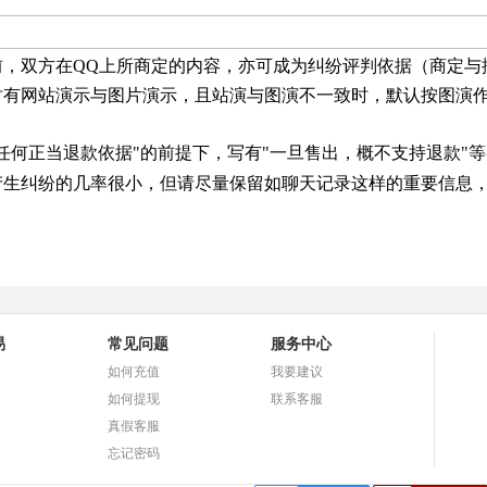
前，双方在QQ上所商定的内容，亦可成为纠纷评判依据（商定与
时有网站演示与图片演示，且站演与图演不一致时，默认按图演
无任何正当退款依据"的前提下，写有"一旦售出，概不支持退款"
产生纠纷的几率很小，但请尽量保留如聊天记录这样的重要信息
易
常见问题
服务中心
如何充值
我要建议
如何提现
联系客服
真假客服
忘记密码