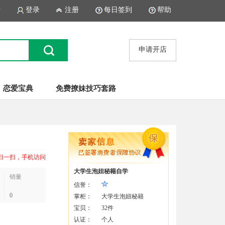
录
登录
注册
每日签到
帮助
申请开店
恋爱宝典
免费撩妹技巧套路
扫一扫，手机访问
大学生泡妞秘籍自学
销量
信誉：
0
掌柜：
大学生泡妞秘籍
宝贝：
32件
认证：
个人