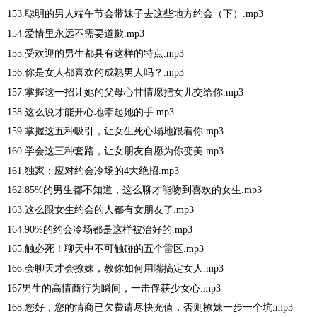
153.聪明的男人端午节会带妹子去这些地方约会（下）.mp3
154.爱情里永远不需要道歉.mp3
155.受欢迎的男生都具有这样的特点.mp3
156.你是女人都喜欢的成熟男人吗？.mp3
157.掌握这一招让她的父母心甘情愿把女儿交给你.mp3
158.这么说才能开心地牵起她的手.mp3
159.掌握这五种吸引，让女生死心塌地跟着你.mp3
160.学会这三种套路，让女朋友自愿为你变美.mp3
161.独家：应对约会冷场的4大绝招.mp3
162.85%的男生都不知道，这么聊才能吻到喜欢的女生.mp3
163.这么跟女生约会的人都有女朋友了.mp3
164.90%的约会冷场都是这样被治好的.mp3
165.触必死！聊天中不可触碰的五个雷区.mp3
166.会聊天才会撩妹，教你如何用嘴搞定女人.mp3
167男生的高情商行为瞬间，一击俘获少女心.mp3
168.您好，您的情商已欠费请尽快充值，否则撩妹一步一个坑.mp3