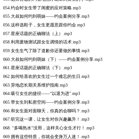
054.约会时女生带了闺蜜的应对策略.mp3
055.大叔如何约到萌妹——约会案例分享.mp3
056.这样选鞋子，女生更愿意跟你约会.mp3
057.星座话题的正确聊法（上）.mp3
058.利用废物测试跟女生调情的话术.mp3
059.女生生气了除了道歉你还要做的事情.mp3
060.大叔如何约到萌妹（下）——约会案例分享.mp3
061.星座话题的正确聊法（下）.mp3
062.如何给喜欢的女生过一个难忘的生日.mp3
063.异地恋长期关系维护指南.mp3
064.吸引女生的捷径——“以退为进”.mp3
065.带女生到私密空间——约会案例分享.mp3
066.和女生面对面聊天，你真的会聊吗？.mp3
067.听完这一课，让女生对你兴趣飙升！.mp3
068. “多喝热水“没用，这样关心女生才行！.mp3
069.拥有这些特质，你就会变身万人迷！.mp3