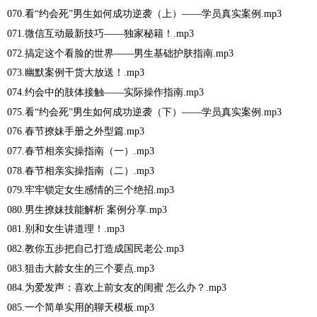
070.看“约会死”男生如何成功逆袭（上）——学员真实案例.mp3
071.微信互动最新技巧——独家秘籍！.mp3
072.搞定这个看脸的世界——男生基础护肤指南.mp3
073.幽默案例干货大放送！.mp3
074.约会中的肢体接触——实际操作指南.mp3
075.看“约会死”男生如何成功逆袭（下）——学员真实案例.mp3
076.春节撩妹手册之外型篇.mp3
077.春节相亲实操指南（一）.mp3
078.春节相亲实操指南（二）.mp3
079.牢牢锁定女生感情的三个绝招.mp3
080.男生撩妹技能解析 案例分享.mp3
081.别和女生讲道理！.mp3
082.教你五步把自己打造成国民老公.mp3
083.狙击大龄女生的三个要点.mp3
084.为爱发声：喜欢上前女友的闺蜜 怎么办？.mp3
085.一个简单实用的聊天模板.mp3