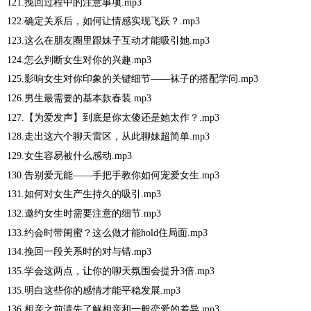
121.挽回过程中的注意事项.mp3
122.确定关系后，如何让情感实现飞跃？.mp3
123.这么在朋友圈里跟妹子互动才能吸引她.mp3
124.怎么判断女生对你的兴趣.mp3
125.影响女生对你印象的关键细节——袜子的搭配学问.mp3
126.男生最需要的基本款春装.mp3
127.【为爱发声】到底是你太傻还是她太作？.mp3
128.走出这六个聊天雷区，从此聊妹超简单.mp3
129.女生容易被什么感动.mp3
130.告别爱无能——手把手教你如何宠爱女生.mp3
131.如何对女生产生持久的吸引.mp3
132.邀约女生时需要注意的细节.mp3
133.约会时带闺蜜？这么做才能hold住局面.mp3
134.挽回一段关系时的对与错.mp3
135.学会这两点，让你的聊天氛围会提升3倍.mp3
135.明白这些你的感情才能平稳发展.mp3
136.相亲之前请先了解相亲和一般恋爱的差异.mp3