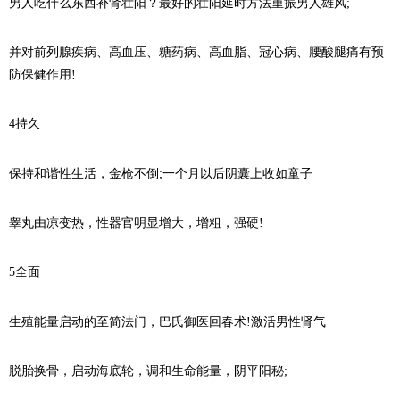
男人吃什么东西补肾壮阳？最好的壮阳延时方法重振男人雄风;
并对前列腺疾病、高血压、糖药病、高血脂、冠心病、腰酸腿痛有预
防保健作用!
4持久
保持和谐性生活，金枪不倒;一个月以后阴囊上收如童子
睾丸由凉变热，性器官明显增大，增粗，强硬!
5全面
生殖能量启动的至简法门，巴氏御医回春术!激活男性肾气
脱胎换骨，启动海底轮，调和生命能量，阴平阳秘;